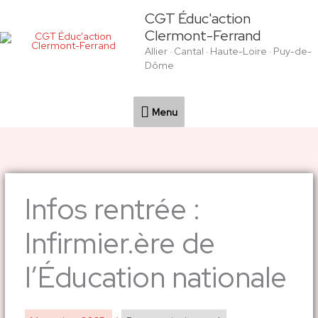
Aller
Menu
CGT Éduc'action
au
Clermont-Ferrand
contenu
Allier · Cantal · Haute-Loire · Puy-de-
Dôme
Menu
Infos rentrée :
Infirmier.ère de
l’Éducation nationale