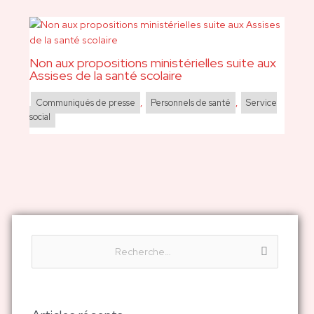
Non aux propositions ministérielles suite aux
Assises de la santé scolaire
Communiqués de presse
,
Personnels de santé
,
Service
social
R
e
c
h