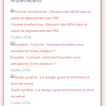
Articles récents
e
r
c
h
Courrier à la Rectrice – Situation des AESH dans le
e
cadre du déploiement des PAS
r
31 juillet 2026
:
Enquête – Canicule : comment travaillez-vous
pendant les fortes chaleurs ?
4 juillet 2026
Guide syndical – Le danger grave et imminent, le droit
de retrait
3 juillet 2026