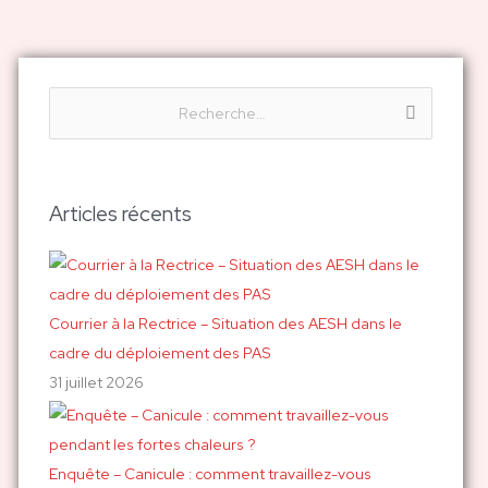
R
e
c
h
Articles récents
e
r
c
h
Courrier à la Rectrice – Situation des AESH dans le
e
cadre du déploiement des PAS
r
31 juillet 2026
:
Enquête – Canicule : comment travaillez-vous