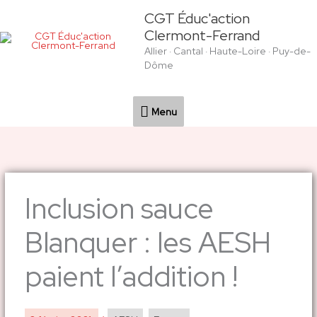
Aller
Menu
CGT Éduc'action
au
Clermont-Ferrand
contenu
Allier · Cantal · Haute-Loire · Puy-de-
Dôme
Menu
Inclusion sauce
Blanquer : les AESH
paient l’addition !