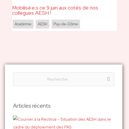
Mobilisé.e.s ce 9 juin aux cotés de nos
collègues AESH !
Académie
,
AESH
,
Puy-de-Dôme
R
e
c
h
Articles récents
e
r
c