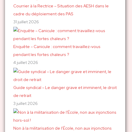
h
Courrier à la Rectrice – Situation des AESH dans le
e
cadre du déploiement des PAS
r
31 juillet 2026
:
Enquête – Canicule : comment travaillez-vous
pendant les fortes chaleurs ?
4 juillet 2026
Guide syndical – Le danger grave et imminent, le droit
de retrait
3 juillet 2026
Non à la militarisation de l’École, non aux injonctions