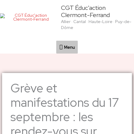
Aller
Menu
CGT Éduc'action
au
Clermont-Ferrand
contenu
Allier · Cantal · Haute-Loire · Puy-de-
Dôme
Menu
Grève et
manifestations du 17
septembre : les
rendez-vous sur