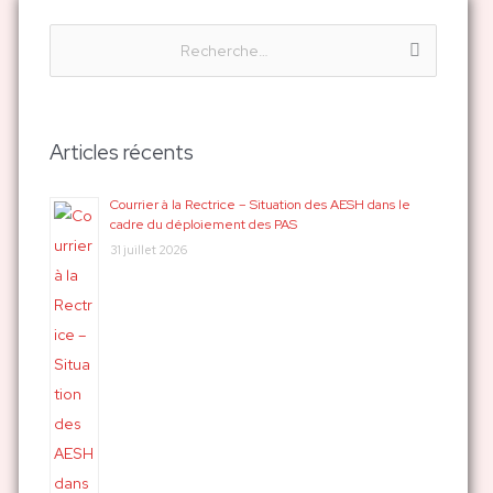
R
e
c
h
Articles récents
e
r
Courrier à la Rectrice – Situation des AESH dans le
cadre du déploiement des PAS
c
31 juillet 2026
h
e
r
: