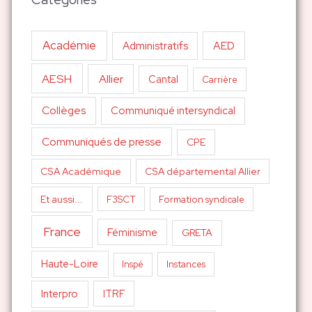
Académie
AED
Administratifs
AESH
Allier
Cantal
Carrière
Collèges
Communiqué intersyndical
Communiqués de presse
CPE
CSA Académique
CSA départemental Allier
Et aussi...
F3SCT
Formation syndicale
France
Féminisme
GRETA
Haute-Loire
Inspé
Instances
Interpro
ITRF