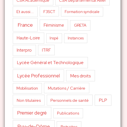
CSA Académique
CSA départemental Allier
Et aussi...
F3SCT
Formation syndicale
France
Féminisme
GRETA
Haute-Loire
Inspé
Instances
Interpro
ITRF
Lycée Général et Technologique
Lycée Professionnel
Mes droits
Mutations / Carrière
Mobilisation
PLP
Non titulaires
Personnels de santé
Premier degré
Publications
Puy-de-Dôme
Retraites