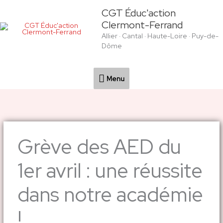
Aller
Menu
CGT Éduc'action
au
Clermont-Ferrand
contenu
Allier · Cantal · Haute-Loire · Puy-de-
Dôme
Menu
Grève des AED du
1er avril : une réussite
dans notre académie
!