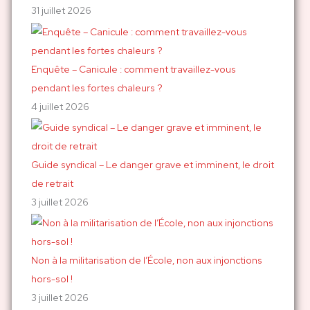
r
31 juillet 2026
:
Enquête – Canicule : comment travaillez-vous
pendant les fortes chaleurs ?
4 juillet 2026
Guide syndical – Le danger grave et imminent, le droit
de retrait
3 juillet 2026
Non à la militarisation de l’École, non aux injonctions
hors-sol !
3 juillet 2026