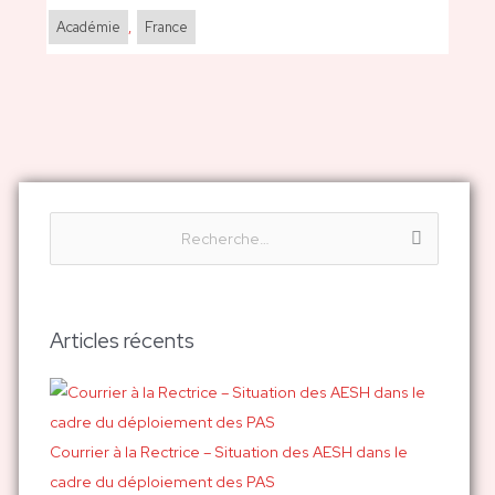
Académie
,
France
R
e
c
h
Articles récents
e
r
c
h
Courrier à la Rectrice – Situation des AESH dans le
e
cadre du déploiement des PAS