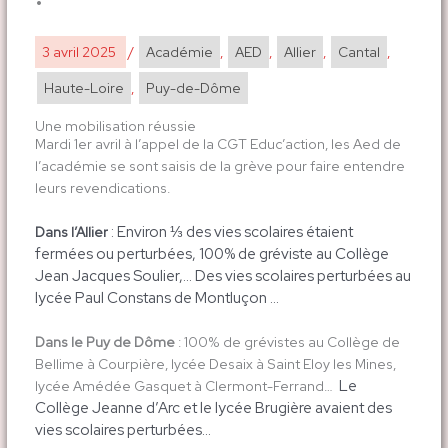
3 avril 2025
/
Académie
,
AED
,
Allier
,
Cantal
,
Haute-Loire
,
Puy-de-Dôme
Une mobilisation réussie
Mardi 1er avril à l’appel de la CGT Educ’action, les Aed de
l’académie se sont saisis de la grève pour faire entendre
leurs revendications.
: Environ ⅓ des vies scolaires étaient
Dans l’Allier
fermées ou perturbées, 100% de gréviste au Collège
Jean Jacques Soulier,… Des v
ies scolaires perturbées au
lycée Paul Constans de Montluçon …
Dans le Puy de Dôme
: 100% de grévistes au Collège de
Bellime à Courpière, lycée Desaix à Saint Eloy les Mines,
Le
lycée Amédée Gasquet à Clermont-Ferrand…
Collège Jeanne d’Arc et le lycée Brugière avaient des
vies scolaires perturbées…