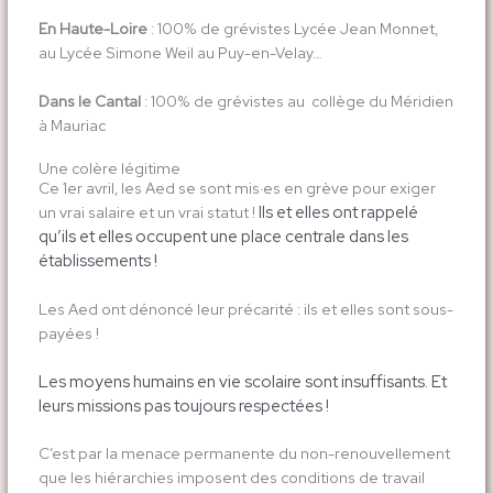
En Haute-Loire
: 100% de grévistes Lycée Jean Monnet,
au Lycée Simone Weil au Puy-en-Velay…
Dans le Cantal
: 100% de grévistes au collège du Méridien
à Mauriac
Une colère légitime
Ce 1er avril, les Aed se sont mis·es en grève pour exiger
Ils et elles ont rappelé
un vrai salaire et un vrai statut !
qu’ils et elles occupent une place centrale dans les
établissements !
Les Aed ont dénoncé leur précarité : ils et elles sont sous-
payées !
Les moyens humains en vie scolaire sont insuffisants. Et
leurs missions pas toujours respectées !
C’est par la menace permanente du non-renouvellement
que les hiérarchies imposent des conditions de travail