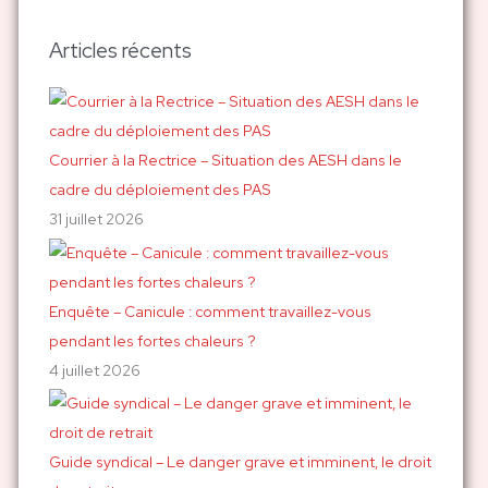
c
h
Articles récents
e
r
c
h
Courrier à la Rectrice – Situation des AESH dans le
e
cadre du déploiement des PAS
r
31 juillet 2026
:
Enquête – Canicule : comment travaillez-vous
pendant les fortes chaleurs ?
4 juillet 2026
Guide syndical – Le danger grave et imminent, le droit