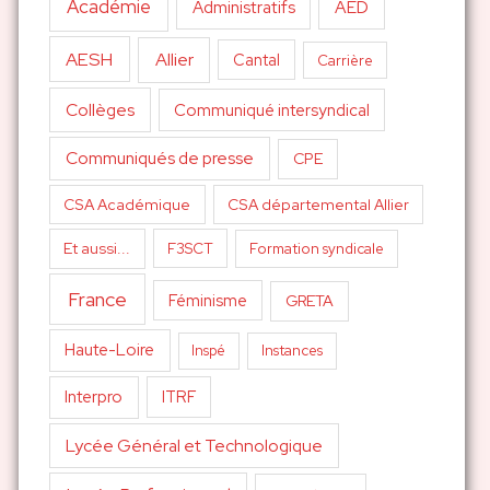
Académie
AED
Administratifs
AESH
Allier
Cantal
Carrière
Collèges
Communiqué intersyndical
Communiqués de presse
CPE
CSA Académique
CSA départemental Allier
Et aussi...
F3SCT
Formation syndicale
France
Féminisme
GRETA
Haute-Loire
Inspé
Instances
Interpro
ITRF
Lycée Général et Technologique