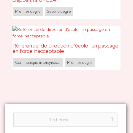
Premier degré
,
Second degré
Référentiel de direction d’école : un passage
en force inacceptable
Communiqué intersyndical
,
Premier degré
R
e