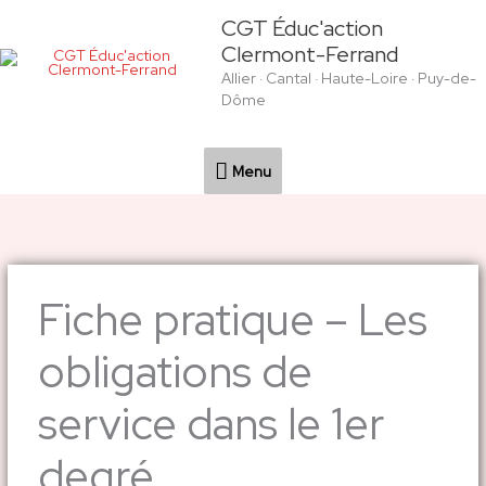
Aller
Menu
CGT Éduc'action
au
Clermont-Ferrand
contenu
Allier · Cantal · Haute-Loire · Puy-de-
Dôme
Menu
Fiche pratique – Les
obligations de
service dans le 1er
degré