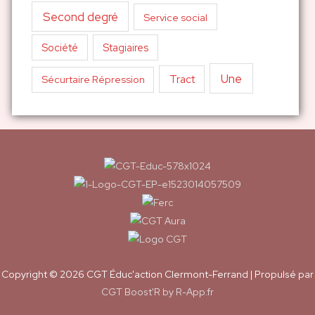
Second degré
Service social
Société
Stagiaires
Une
Tract
Sécurtaire Répression
Copyright © 2026
CGT Éduc'action Clermont-Ferrand
| Propulsé par
CGT Boost'R by R-App.fr