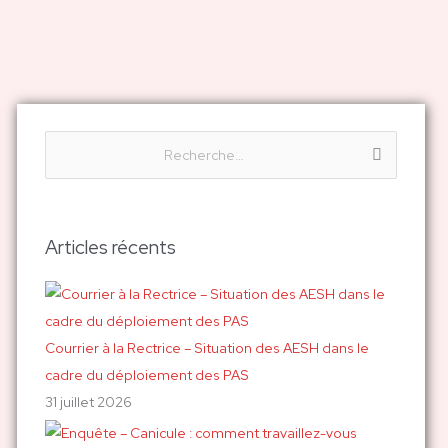
R
e
c
h
Articles récents
e
r
c
h
Courrier à la Rectrice – Situation des AESH dans le
e
cadre du déploiement des PAS
r
31 juillet 2026