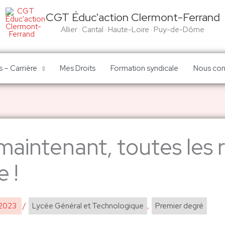
CGT Éduc'action Clermont-Ferrand
Allier · Cantal · Haute-Loire · Puy-de-Dôme
 – Carrière
Mes Droits
Formation syndicale
Nous con
aintenant, toutes les r
 !
 2023
/
Lycée Général et Technologique
,
Premier degré