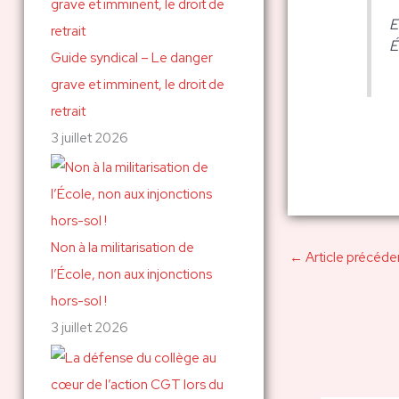
E
E
Guide syndical – Le danger
grave et imminent, le droit de
retrait
3 juillet 2026
Non à la militarisation de
←
Article précéde
l’École, non aux injonctions
hors-sol !
3 juillet 2026