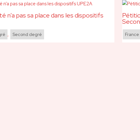
té n’a pas sa place dans les dispositifs
Pétiti
Seco
gré
,
Second degré
France