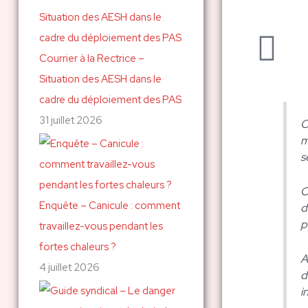
c
h
Courrier à la Rectrice –
e
Situation des AESH dans le
r
cadre du déploiement des PAS
31 juillet 2026
:
C
m
s
C
Enquête – Canicule : comment
d
p
travaillez-vous pendant les
fortes chaleurs ?
A
4 juillet 2026
d
i