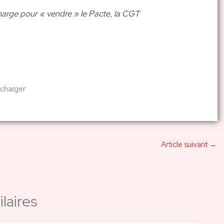
a charge pour « vendre » le Pacte, la CGT
écharger
Article suivant
→
laires