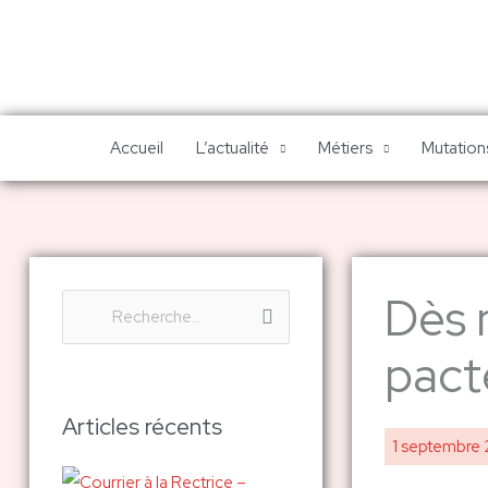
Aller
au
contenu
Accueil
L’actualité
Métiers
Mutations
Dès m
R
e
pacte
c
h
Articles récents
1 septembre
e
r