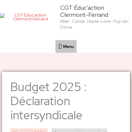
Aller
Menu
CGT Éduc'action
au
Clermont-Ferrand
contenu
Allier · Cantal · Haute-Loire · Puy-de-
Dôme
Menu
Budget 2025 :
Déclaration
intersyndicale