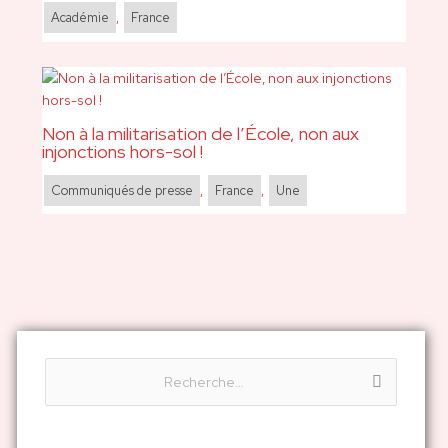
Académie
,
France
Non à la militarisation de l’École, non aux
injonctions hors-sol !
Communiqués de presse
,
France
,
Une
R
e
c