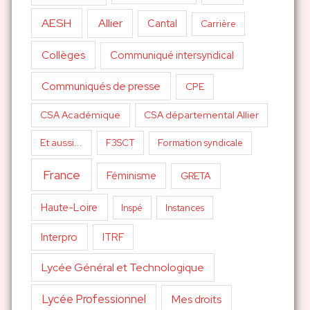
AESH
Allier
Cantal
Carrière
Collèges
Communiqué intersyndical
Communiqués de presse
CPE
CSA Académique
CSA départemental Allier
Et aussi...
F3SCT
Formation syndicale
France
Féminisme
GRETA
Haute-Loire
Inspé
Instances
Interpro
ITRF
Lycée Général et Technologique
Lycée Professionnel
Mes droits