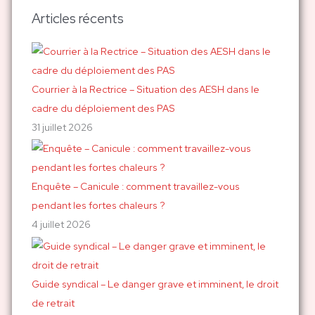
h
Articles récents
e
r
c
h
Courrier à la Rectrice – Situation des AESH dans le
e
cadre du déploiement des PAS
r
31 juillet 2026
:
Enquête – Canicule : comment travaillez-vous
pendant les fortes chaleurs ?
4 juillet 2026
Guide syndical – Le danger grave et imminent, le droit
de retrait