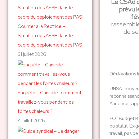
Le CSAd de
c
prévu l
fév
h
rassemble
Courrier à la Rectrice –
e
de se
Situation des AESH dans le
r
cadre du déploiement des PAS
31 juillet 2026
:
Déclarations l
UNSA : moyens,
Enquête – Canicule : comment
reconnaissance
travaillez-vous pendant les
Annonce suppr
fortes chaleurs ?
FO : Budget Ba
4 juillet 2026
du statut. Ex
travail, pas d