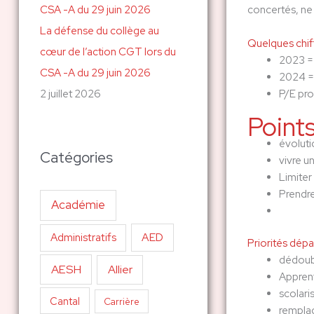
concertés, ne 
La défense du collège au
Quelques chif
cœur de l’action CGT lors du
2023 =
CSA -A du 29 juin 2026
2024 =
2 juillet 2026
P/E pro
Points
évoluti
Catégories
vivre u
Limiter
Prendre
Académie
AED
Administratifs
Priorités dép
dédoub
AESH
Allier
Appren
scolari
Cantal
Carrière
remplac