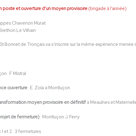
n poste et ouverture d’un moyen provisoire
(brigade à l’année)
appes Chavenon Murat
Brethon Le Vilhain
 St Bonnet de Tronçais va s’inscrire sur la même expérience menée
on : F Mistral
ance ouverture
: E. Zola à Montluçon
ansformation moyen provisoire en définitif
à Meaulnes et Maternel
projet de fermeture)
: Montluçon J. Ferry
 1 et 2 : 3 fermetures