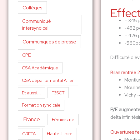
Collèges
Effect
– 345 
Communiqué
-452 p
intersyndical
– 426 
Communiqués de presse
-560po
CPE
Difficulté d’é
CSA Académique
Bilan rentrée
Montlu
CSA départemental Allier
Moulins 
Et aussi...
F3SCT
Vichy 
Formation syndicale
P/E augmente 
delta infinité
France
Féminisme
Ouvertures fe
Haute-Loire
GRETA
Montluç