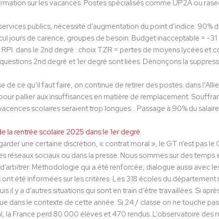
rmation sur les vacances. Postes spécialisés comme UP2A ou rased 
ervices publics, nécessité d’augmentation du point d’indice. 90% du 
ul jours de carence, groupes de besoin. Budget inacceptable = -31 
 RPI. dans le 2nd degré : choix TZR = pertes de moyens lycées et c
 questions 2nd degré et 1er degré sont liées. Dénonçons la suppres
 de ce qu’il faut faire, on continue de retirer des postes. dans l’All
pour pallier aux insuffisances en matière de remplacement. Souffra
vacences scolaires seraient trop longues… Passage à 90% du salaire
e la rentrée scolaire 2025 dans le 1er degré
rder une certaine discrétion, « contrat moral », le GT n’est pas le 
es réseaux sociaux ou dans la presse. Nous sommes sur des temps en p
d’arbitrer. Méthodologie qui a été renforcée, dialogue aussi avec 
ont été informées sur les critères. Les 318 écoles du département 
is il y a d’autres situations qui sont en train d’être travaillées. Si
que dans le contexte de cette année. Si 24 / classe on ne touche pas.
l, la France perd 80 000 élèves et 470 rendus. L’observatoire des rur