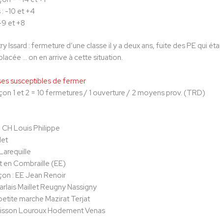
 : -10 et +4
 -9 et +8
y Issard : fermeture d’une classe il y a deux ans, fuite des PE qui 
lacée … on en arrive à cette situation.
ses susceptibles de fermer
on 1 et 2 = 10 fermetures / 1 ouverture / 2 moyens prov. (TRD)
 : CH Louis Philippe
et
Larequille
at en Combraille (EE)
on : EE Jean Renoir
arlais Maillet Reugny Nassigny
petite marche Mazirat Terjat
risson Louroux Hodement Venas