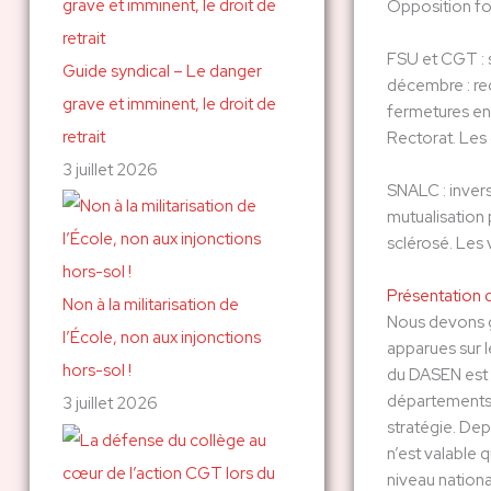
Opposition fo
FSU et CGT : s
Guide syndical – Le danger
décembre : rec
grave et imminent, le droit de
fermetures en
retrait
Rectorat. Les
3 juillet 2026
SNALC : inverse
mutualisation 
sclérosé. Les 
Présentation d
Non à la militarisation de
Nous devons ga
l’École, non aux injonctions
apparues sur l
hors-sol !
du DASEN est 
départements 
3 juillet 2026
stratégie. Depu
n’est valable 
niveau nationa