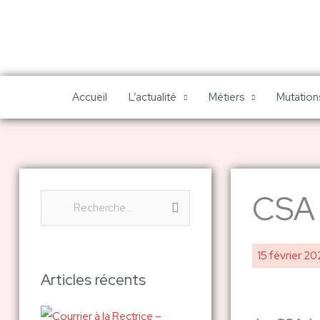
Aller
au
contenu
Accueil
L’actualité
Métiers
Mutations
CSA S
R
e
c
15 février 2
h
Articles récents
e
r