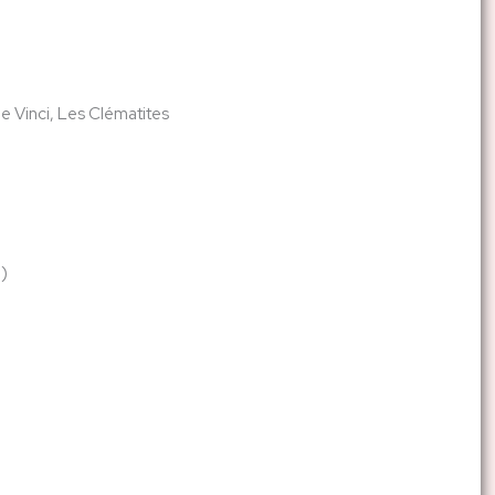
de Vinci, Les Clématites
n
)