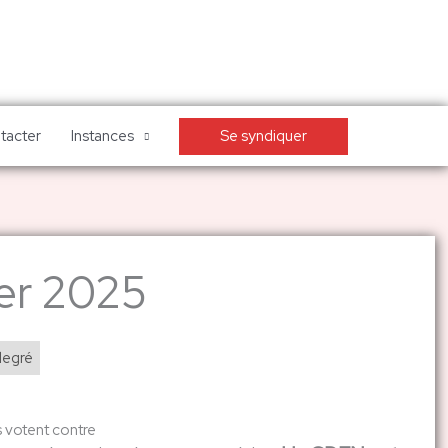
Se syndiquer
tacter
Instances
ier 2025
degré
s votent contre