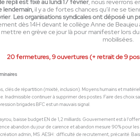
 repli est fixé au lundi 17 février
, nous reverrons en
e lendemain,
il y a de fortes chances qu’il ne se tien
rier
.
Les organisations syndicales ont déposé un pré
ment dès 14H devant le collège Anne de Beaujeu à
 mettre en grève ce jour là pour manifester lor
mobilisées.
20 fermetures, 9 ouvertures (+ retrait de 9 pos
iminaires
 clés de répartition (mixité, inclusion). Moyens humains et matérie
. Inadmissible continuer à supprimer des postes. Faire des choix sala
ession brigades BFC est un mauvais signal.
yrou, baisse budget EN de 1,2 milliards. Gouvernement est à l’offen
igence abandon du jour de carence et abandon mesure 90% pour les 
e création admin, MS. AESH : difficulté de recrutement, précarité. Ba