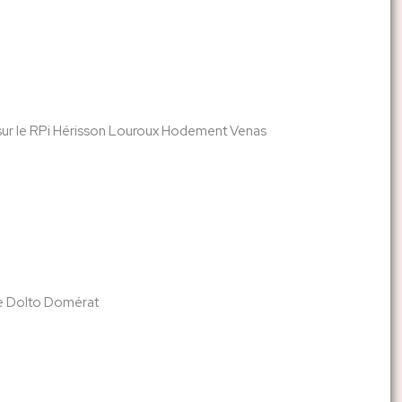
 sur le RPi Hérisson Louroux Hodement Venas
le Dolto Domérat