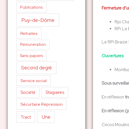
Publications
Fermeture d’u
Puy-de-Dôme
Rpi Ch
RPi Le 
Retraites
Le RPi Braize
Rémunération
Sans-papiers
Ouvertures
Second degré
Montluç
Service social
Sous surveill
Société
Stagiaires
En réflexion
tr
Sécurtaire Répression
En réflexion (
Une
Tract
Circos Moulins