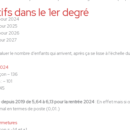
ifs dans le 1er degré
pour 2024
our 2025
pour 2026
ur 2027
valuer le nombre d’enfants qui arrivent, après ça se lisse à l’échelle 
 2024
çon – 136
: – 101
-45
depuis 2019 de 5,64 à 6,13 pour la rentrée 2024
: En effet mais si
simal en termes de poste (0,01..)
rmetures
on = -14 et +1