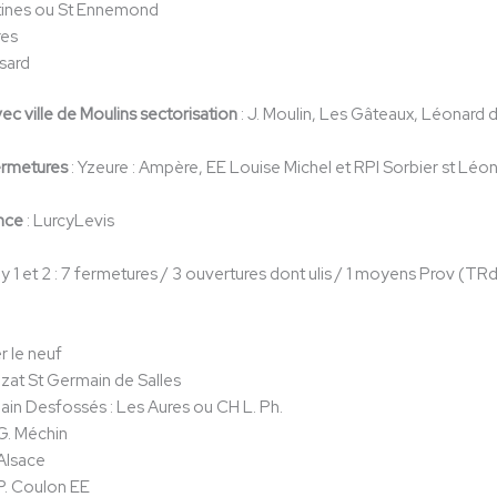
ines ou St Ennemond
es
ssard
vec ville de Moulins sectorisation
: J. Moulin, Les Gâteaux, Léonard 
fermetures
: Yzeure : Ampère, EE Louise Michel et RPI Sorbier st Léo
ance
: LurcyLevis
y 1 et 2 : 7 fermetures / 3 ouvertures dont ulis / 1 moyens Prov (TRd
r le neuf
zat St Germain de Salles
in Desfossés : Les Aures ou CH L. Ph.
 G. Méchin
 Alsace
 P. Coulon EE