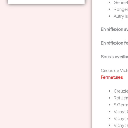
Gennet
Rongèr
Autry I
En réflexion a
En réflexion 
Sous surveill
Circos de Vich
Fermetures
Creuzie
Rpi Jen
S Germa
Vichy :
Vichy :
Vichy :