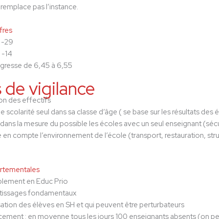
remplace pas l’instance.
fres
 -29
 -14
gresse de 6,45 à 6,55
 de vigilance
on des effectifs
ne scolarité seul dans sa classe d’âge ( se base sur les résultats de
 dans la mesure du possible les écoles avec un seul enseignant (séc
 en compte l’environnement de l’école (transport, restauration, stru
artementales
lement en Educ Prio
tissages fondamentaux
sation des élèves en SH et qui peuvent être perturbateurs
ement : en moyenne tous les jours 100 enseignants absents (on peu