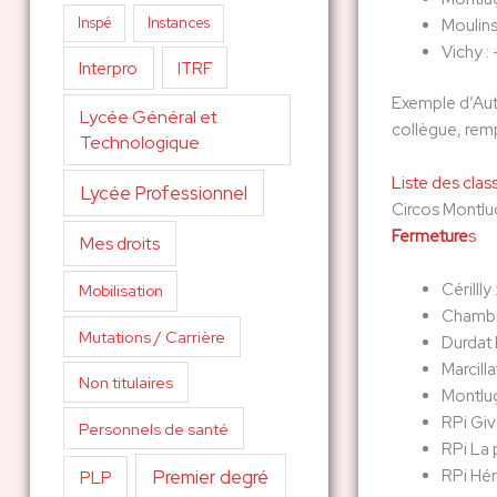
Inspé
Instances
Moulins
Vichy :
Interpro
ITRF
Exemple d’Autr
Lycée Général et
collègue, remp
Technologique
Liste des clas
Lycée Professionnel
Circos Montluç
Fermeture
s
Mes droits
Cérillly
Mobilisation
Chambl
Mutations / Carrière
Durdat 
Marcill
Non titulaires
Montluç
RPi Giv
Personnels de santé
RPi La 
RPi Hé
Premier degré
PLP