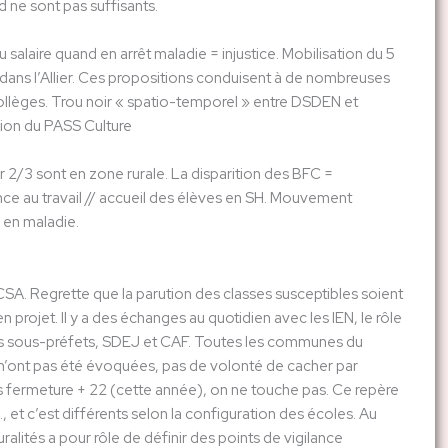
ne sont pas suffisants.
salaire quand en arrêt maladie = injustice. Mobilisation du 5
dans l’Allier. Ces propositions conduisent à de nombreuses
ollèges. Trou noir « spatio-temporel » entre DSDEN et
sion du PASS Culture
ier 2/3 sont en zone rurale. La disparition des BFC =
nce au travail // accueil des élèves en SH. Mouvement
 en maladie.
CSA. Regrette que la parution des classes susceptibles soient
rojet. Il y a des échanges au quotidien avec les IEN, le rôle
les sous-préfets, SDEJ et CAF. Toutes les communes du
n’ont pas été évoquées, pas de volonté de cacher par
 après fermeture + 22 (cette année), on ne touche pas. Ce repère
, et c’est différents selon la configuration des écoles. Au
alités a pour rôle de définir des points de vigilance