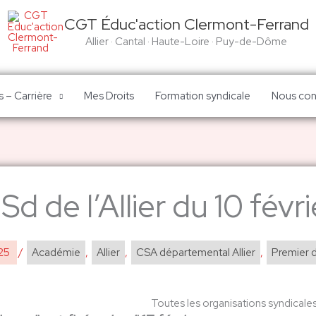
CGT Éduc'action Clermont-Ferrand
Allier · Cantal · Haute-Loire · Puy-de-Dôme
 – Carrière
Mes Droits
Formation syndicale
Nous con
d de l’Allier du 10 févr
025
/
Académie
,
Allier
,
CSA départemental Allier
,
Premier 
Toutes les organisations syndicale