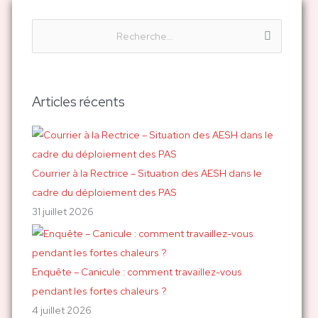
R
e
c
h
Articles récents
e
r
c
h
Courrier à la Rectrice – Situation des AESH dans le
e
cadre du déploiement des PAS
r
31 juillet 2026
:
Enquête – Canicule : comment travaillez-vous
pendant les fortes chaleurs ?
4 juillet 2026