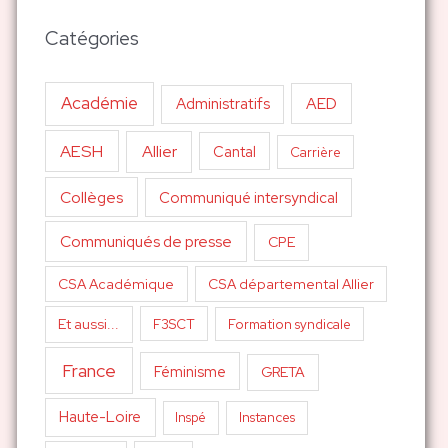
Catégories
Académie
AED
Administratifs
AESH
Allier
Cantal
Carrière
Collèges
Communiqué intersyndical
Communiqués de presse
CPE
CSA Académique
CSA départemental Allier
Et aussi...
F3SCT
Formation syndicale
France
Féminisme
GRETA
Haute-Loire
Inspé
Instances