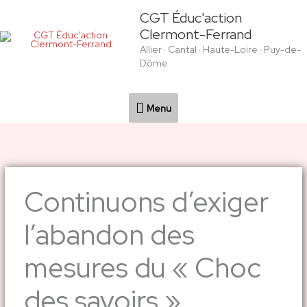
Aller
Menu
CGT Éduc'action
au
Clermont-Ferrand
contenu
Allier · Cantal · Haute-Loire · Puy-de-
Dôme
Menu
Continuons d’exiger
l’abandon des
mesures du « Choc
des savoirs »