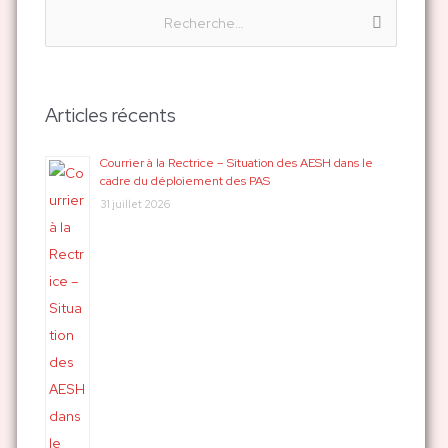
R
e
c
h
Articles récents
e
r
Courrier à la Rectrice – Situation des AESH dans le
cadre du déploiement des PAS
c
31 juillet 2026
h
e
r
: