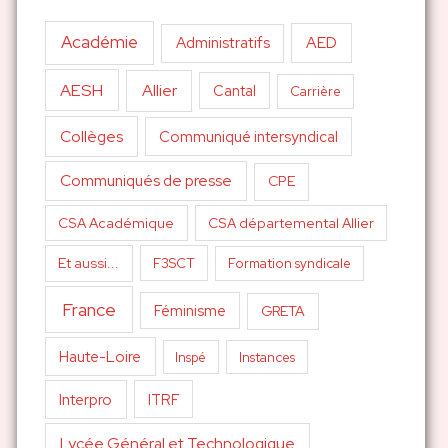
Académie
AED
Administratifs
AESH
Allier
Cantal
Carrière
Collèges
Communiqué intersyndical
Communiqués de presse
CPE
CSA Académique
CSA départemental Allier
Et aussi...
F3SCT
Formation syndicale
France
Féminisme
GRETA
Haute-Loire
Inspé
Instances
Interpro
ITRF
Lycée Général et Technologique