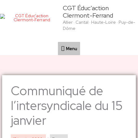
Aller
Menu
CGT Éduc'action
au
Clermont-Ferrand
contenu
Allier · Cantal · Haute-Loire · Puy-de-
Dôme
Menu
Communiqué de
l’intersyndicale du 15
janvier