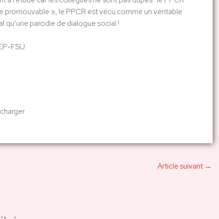
t à l’étude car les collègues ne sont pas dupes : le PPCR
0% de promouvable », le PPCR est vécu comme un véritable
nal qu’une parodie de dialogue social !
NUEP-FSU.
écharger
Article suivant
→