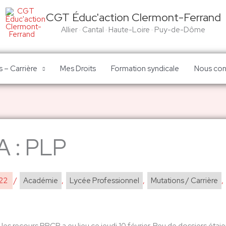
CGT Éduc'action Clermont-Ferrand
Allier · Cantal · Haute-Loire · Puy-de-Dôme
 – Carrière
Mes Droits
Formation syndicale
Nous con
 : PLP
022
/
Académie
,
Lycée Professionnel
,
Mutations / Carrière
,