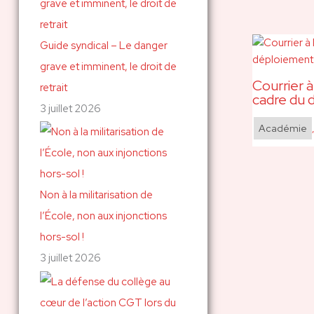
Guide syndical – Le danger
grave et imminent, le droit de
Courrier à
retrait
cadre du 
3 juillet 2026
Académie
Non à la militarisation de
l’École, non aux injonctions
hors-sol !
3 juillet 2026