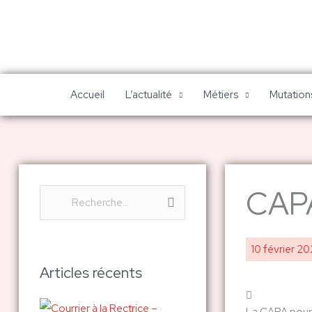
Aller
au
contenu
Accueil
L’actualité
Métiers
Mutations
CAPA
R
e
c
10 février 2
h
Articles récents
e
r