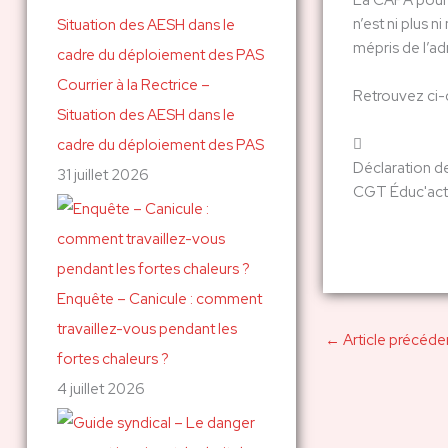
La CAPA pour l
n’est ni plus 
c
mépris de l’ad
h
Courrier à la Rectrice –
e
Retrouvez ci-d
Situation des AESH dans le
r
cadre du déploiement des PAS
Déclaration d
31 juillet 2026
:
CGT Éduc'act
Enquête – Canicule : comment
travaillez-vous pendant les
←
Article précéde
fortes chaleurs ?
4 juillet 2026