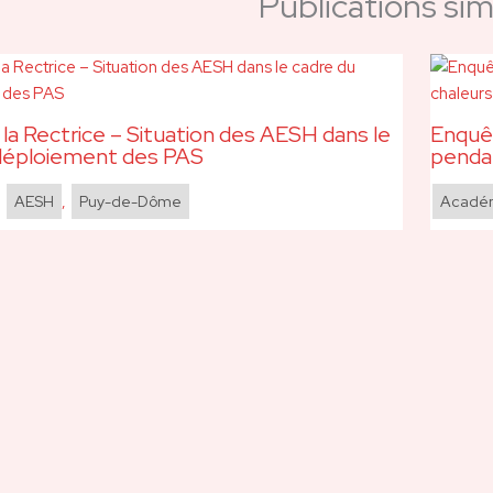
Publications simi
 la Rectrice – Situation des AESH dans le
Enquêt
déploiement des PAS
pendan
,
AESH
,
Puy-de-Dôme
Acadé