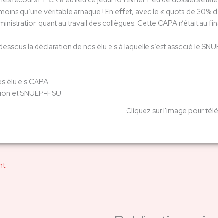
es recours PPCR a eu lieu ce jeudi 10 février.
Peu de dossiers étaien
ni moins qu’une véritable arnaque ! En effet, avec le « quota de 3
ministration quant au travail des collègues. Cette CAPA n’était au fi
essous la déclaration de nos élu.e.s à laquelle s’est associé le S
es élu.e.s CAPA
ion et SNUEP-FSU
Cliquez sur l'image pour tél
nt