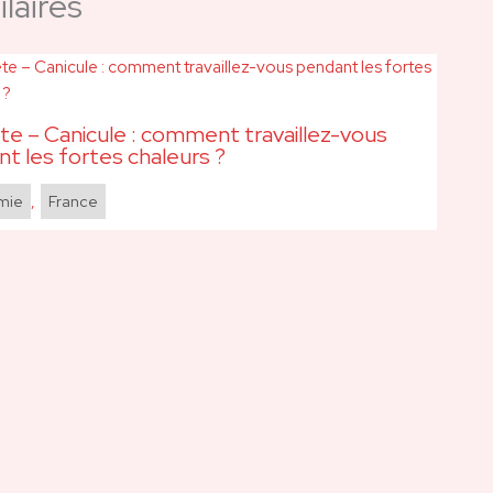
laires
e – Canicule : comment travaillez-vous
t les fortes chaleurs ?
mie
,
France