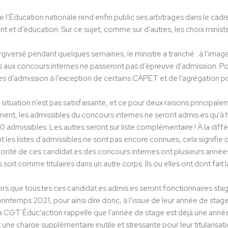
e l’Éducation nationale rend enfin public ses arbitrages dans le c
 et d’éducation. Sur ce sujet, comme sur d’autres, les choix ministéri
rgiversé pendant quelques semaines, le ministre a tranché : à l’im
s aux concours internes ne passeront pas d’épreuve d’admission. Pour
es d’admission à l’exception de certains CAPET et de l’agrégation
 situation n’est pas satisfaisante, et ce pour deux raisons principalem
ent, les admissibles du concours internes ne seront admis.es qu’à
admissibles. Les autres seront sur liste complémentaire ! À la dif
les listes d’admissibles ne sont pas encore connues, cela signifie qu’
orité de ces candidat.es des concours internes ont plusieurs année
 soit comme titulaires dans un autre corps. Ils ou elles ont dont fait
alors que tous.tes ces candidat.es admis.es seront fonctionnaires stag
rintemps 2021, pour ainsi dire donc, à l’issue de leur année de stage,
, la CGT Éduc’action rappelle que l’année de stage est déjà une année 
 une charge supplémentaire inutile et stressante pour leur titularisati