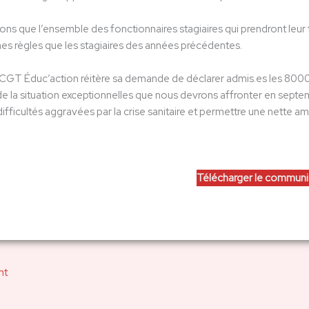
 que l’ensemble des fonctionnaires stagiaires qui prendront leur fon
es règles que les stagiaires des années précédentes.
la CGT Éduc’action réitère sa demande de déclarer admis.es les 8000
 la situation exceptionnelles que nous devrons affronter en septe
ifficultés aggravées par la crise sanitaire et permettre une nette a
Télécharger le commun
nt