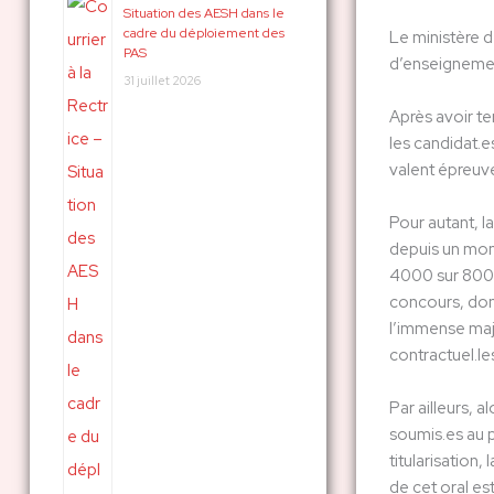
Situation des AESH dans le
c
cadre du déploiement des
Le ministère d
PAS
h
d’enseignement
31 juillet 2026
e
Après avoir te
r
les candidat.e
valent épreuv
:
Pour autant, la
depuis un mom
4000 sur 8000 
concours, dont 
l’immense maj
contractuel.les
Par ailleurs, 
soumis.es au p
titularisation
de cet oral est