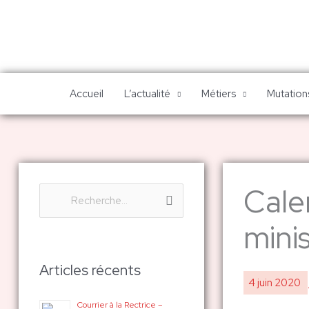
Aller
au
contenu
Accueil
L’actualité
Métiers
Mutations
Cale
R
e
minis
c
h
Articles récents
4 juin 2020
e
Courrier à la Rectrice –
r