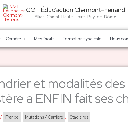
CGT Éduc'action Clermont-Ferrand
Allier · Cantal · Haute-Loire · Puy-de-Dôme
 – Carrière
Mes Droits
Formation syndicale
Nous con
ndrier et modalités des 
tère a ENFIN fait ses ch
/
France
,
Mutations / Carrière
,
Stagiaires