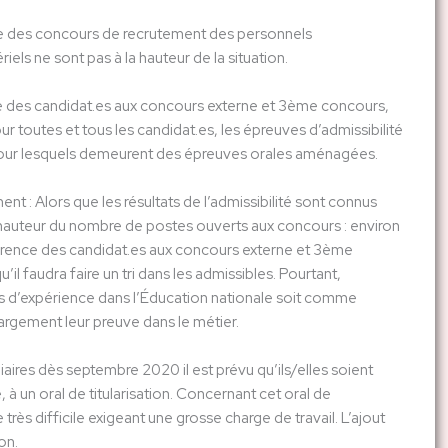
adre des concours de recrutement des personnels
els ne sont pas à la hauteur de la situation.
age des candidat.es aux concours externe et 3ème concours,
 toutes et tous les candidat.es, les épreuves d’admissibilité
 pour lesquels demeurent des épreuves orales aménagées.
ent : Alors que les résultats de l’admissibilité sont connus
 hauteur du nombre de postes ouverts aux concours : environ
férence des candidat.es aux concours externe et 3ème
il faudra faire un tri dans les admissibles. Pourtant,
s d’expérience dans l’Éducation nationale soit comme
 largement leur preuve dans le métier.
iaires dès septembre 2020 il est prévu qu’ils/elles soient
 à un oral de titularisation. Concernant cet oral de
très difficile exigeant une grosse charge de travail. L’ajout
on.