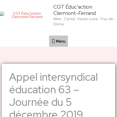
Aller
Menu
CGT Éduc'action
au
Clermont-Ferrand
contenu
Allier · Cantal · Haute-Loire · Puy-de-
Dôme
Menu
Appel intersyndical
éducation 63 –
Journée du 5
décembre 2019