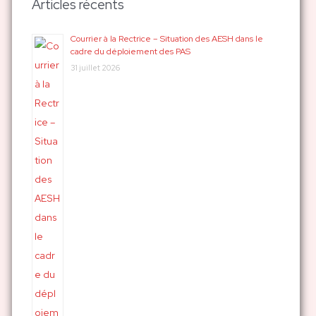
Articles récents
e
r
Courrier à la Rectrice – Situation des AESH dans le
cadre du déploiement des PAS
c
31 juillet 2026
h
e
r
: