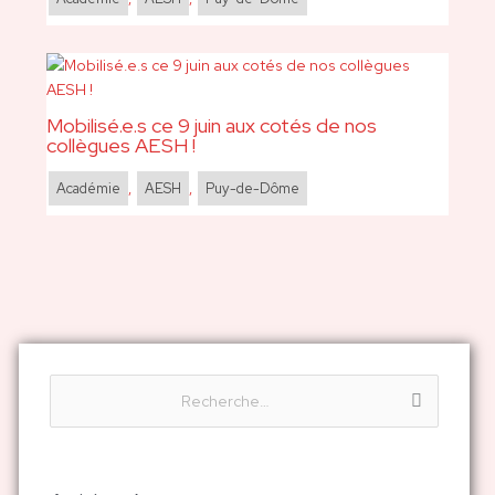
Mobilisé.e.s ce 9 juin aux cotés de nos
collègues AESH !
Académie
,
AESH
,
Puy-de-Dôme
R
e
c
h