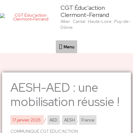
Aller
Menu
CGT Éduc'action
au
Clermont-Ferrand
contenu
Allier · Cantal · Haute-Loire · Puy-de-
Dôme
Menu
AESH-AED : une
mobilisation réussie !
17 janvier 2025
/
AED
,
AESH
,
France
COMMUNIQUÉ CGT ÉDUC'ACTION