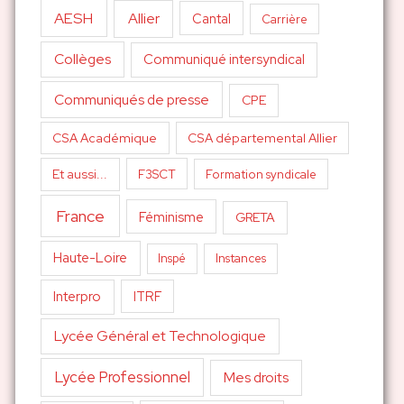
AESH
Allier
Cantal
Carrière
Collèges
Communiqué intersyndical
Communiqués de presse
CPE
CSA Académique
CSA départemental Allier
Et aussi...
F3SCT
Formation syndicale
France
Féminisme
GRETA
Haute-Loire
Inspé
Instances
Interpro
ITRF
Lycée Général et Technologique
Lycée Professionnel
Mes droits