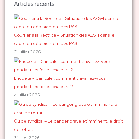
h
Articles récents
e
r
c
h
Courrier à la Rectrice – Situation des AESH dans le
e
cadre du déploiement des PAS
r
31 juillet 2026
:
Enquête – Canicule : comment travaillez-vous
pendant les fortes chaleurs ?
4 juillet 2026
Guide syndical – Le danger grave et imminent, le droit
de retrait
3 juillet 2026