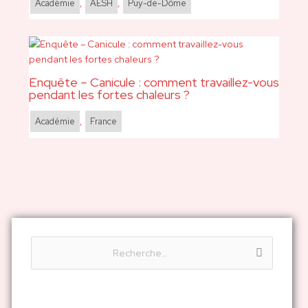
Académie
,
AESH
,
Puy-de-Dôme
Enquête – Canicule : comment travaillez-vous
pendant les fortes chaleurs ?
Académie
,
France
R
e
c