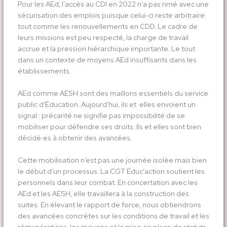
Pour les AEd, l’accès au CDI en 2022 n’a pas rimé avec une
sécurisation des emplois puisque celui-ci reste arbitraire
tout comme les renouvellements en CDD. Le cadre de
leurs missions est peu respecté, la charge de travail
accrue et la pression hiérarchique importante. Le tout
dans un contexte de moyens AEd insuffisants dans les
établissements.
AEd comme AESH sont des maillons essentiels du service
public d’Éducation. Aujourd’hui, ils et elles envoient un
signal : précarité ne signifie pas impossibilité de se
mobiliser pour défendre ses droits. Ils et elles sont bien
décidé∙es à obtenir des avancées.
Cette mobilisation n’est pas une journée isolée mais bien
le début d’un processus. La CGT Éduc’action soutient les
personnels dans leur combat. En concertation avec les
AEd et les AESH, elle travaillera à la construction des
suites. En élevant le rapport de force, nous obtiendrons
des avancées concrètes sur les conditions de travail et les
rémunérations, les moyens et la mise en place de statuts