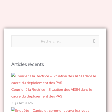
R
e
c
h
Articles récents
e
r
c
h
Courrier à la Rectrice – Situation des AESH dans le
e
cadre du déploiement des PAS
r
31 juillet 2026