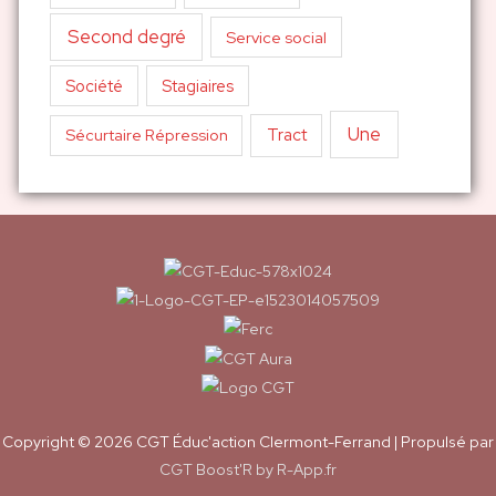
Second degré
Service social
Société
Stagiaires
Une
Tract
Sécurtaire Répression
Copyright © 2026
CGT Éduc'action Clermont-Ferrand
| Propulsé par
CGT Boost'R by R-App.fr