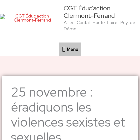
Aller
Menu
CGT Éduc'action
au
Clermont-Ferrand
contenu
Allier · Cantal · Haute-Loire · Puy-de-
Dôme
Menu
25 novembre :
éradiquons les
violences sexistes et
sexuelles