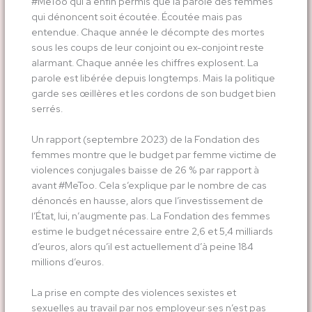
#MeToo qui a enfin permis que la parole des femmes
qui dénoncent soit écoutée. Écoutée mais pas
entendue. Chaque année le décompte des mortes
sous les coups de leur conjoint ou ex-conjoint reste
alarmant. Chaque année les chiffres explosent. La
parole est libérée depuis longtemps. Mais la politique
garde ses œillères et les cordons de son budget bien
serrés.
Un rapport (septembre 2023) de la Fondation des
femmes montre que le budget par femme victime de
violences conjugales baisse de 26 % par rapport à
avant #MeToo. Cela s’explique par le nombre de cas
dénoncés en hausse, alors que l’investissement de
l’État, lui, n’augmente pas. La Fondation des femmes
estime le budget nécessaire entre 2,6 et 5,4 milliards
d’euros, alors qu’il est actuellement d’à peine 184
millions d’euros.
La prise en compte des violences sexistes et
sexuelles au travail par nos employeur·ses n’est pas