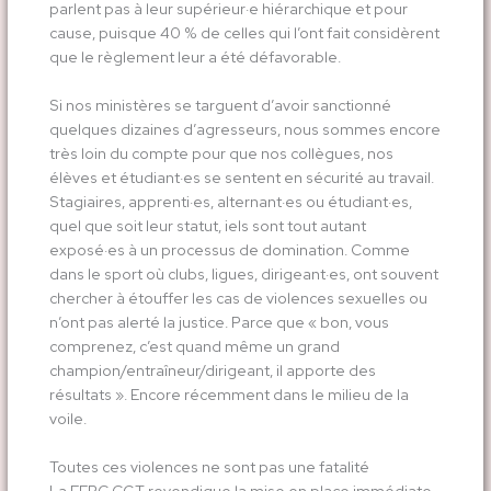
parlent pas à leur supérieur·e hiérarchique et pour
cause, puisque 40 % de celles qui l’ont fait considèrent
que le règlement leur a été défavorable.
Si nos ministères se targuent d’avoir sanctionné
quelques dizaines d’agresseurs, nous sommes encore
très loin du compte pour que nos collègues, nos
élèves et étudiant·es se sentent en sécurité au travail.
Stagiaires, apprenti·es, alternant·es ou étudiant·es,
quel que soit leur statut, iels sont tout autant
exposé·es à un processus de domination. Comme
dans le sport où clubs, ligues, dirigeant·es, ont souvent
chercher à étouffer les cas de violences sexuelles ou
n’ont pas alerté la justice. Parce que « bon, vous
comprenez, c’est quand même un grand
champion/entraîneur/dirigeant, il apporte des
résultats ». Encore récemment dans le milieu de la
voile.
Toutes ces violences ne sont pas une fatalité
La FERC CGT revendique la mise en place immédiate