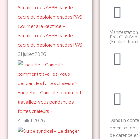
c
h
Courrier à la Rectrice –
e
Manifestation
Situation des AESH dans le
r
11h - Cité Admi
(En direction
cadre du déploiement des PAS
31 juillet 2026
:
Enquête – Canicule : comment
travaillez-vous pendant les
fortes chaleurs ?
Dans un contex
4 juillet 2026
organisations 
de carence et 