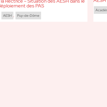
AESH 
 la Rectrice – Situation des AESH dans le
déploiement des PAS
Acadé
,
AESH
,
Puy-de-Dôme