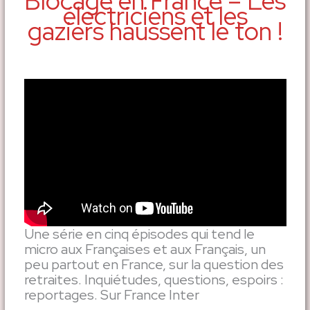
Blocage en France – Les
électriciens et les
gaziers haussent le ton !
Une série en cinq épisodes qui tend le
micro aux Françaises et aux Français, un
peu partout en France, sur la question des
retraites. Inquiétudes, questions, espoirs :
reportages. Sur France Inter