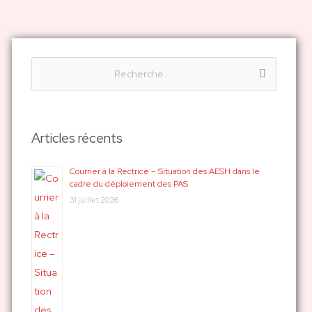
R
e
c
h
Articles récents
e
r
Courrier à la Rectrice – Situation des AESH dans le
cadre du déploiement des PAS
c
31 juillet 2026
h
e
r
: