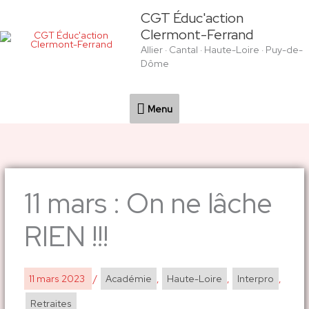
Aller
Menu
CGT Éduc'action
au
Clermont-Ferrand
contenu
Allier · Cantal · Haute-Loire · Puy-de-
Dôme
Menu
11 mars : On ne lâche
RIEN !!!
11 mars 2023
/
Académie
,
Haute-Loire
,
Interpro
,
Retraites