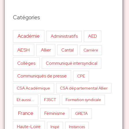
Catégories
Académie
AED
Administratifs
AESH
Allier
Cantal
Carrière
Collèges
Communiqué intersyndical
Communiqués de presse
CPE
CSA Académique
CSA départemental Allier
Et aussi...
F3SCT
Formation syndicale
France
Féminisme
GRETA
Haute-Loire
Inspé
Instances