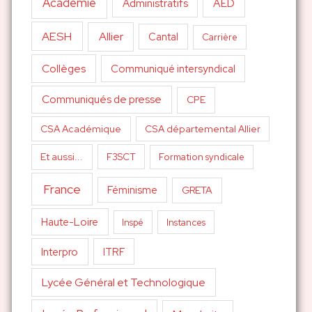
Académie
AED
Administratifs
AESH
Allier
Cantal
Carrière
Collèges
Communiqué intersyndical
Communiqués de presse
CPE
CSA Académique
CSA départemental Allier
Et aussi...
F3SCT
Formation syndicale
France
Féminisme
GRETA
Haute-Loire
Inspé
Instances
Interpro
ITRF
Lycée Général et Technologique