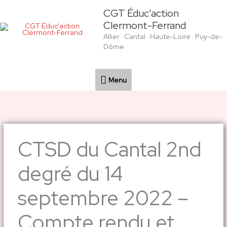
Aller
Menu
CGT Éduc'action
au
Clermont-Ferrand
contenu
Allier · Cantal · Haute-Loire · Puy-de-
Dôme
Menu
CTSD du Cantal 2nd
degré du 14
septembre 2022 –
Compte rendu et