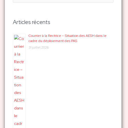
e
c
h
Articles récents
e
r
Courrier à la Rectrice – Situation des AESH dans le
cadre du déploiement des PAS
c
31 juillet 2026
h
e
r
: