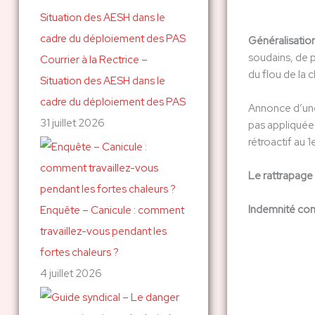
c
h
Généralisatio
soudains, de p
Courrier à la Rectrice –
e
du flou de la 
Situation des AESH dans le
r
cadre du déploiement des PAS
Annonce d’u
31 juillet 2026
:
pas appliquée 
rétroactif au 
Le rattrapage 
Indemnité co
Enquête – Canicule : comment
travaillez-vous pendant les
fortes chaleurs ?
4 juillet 2026