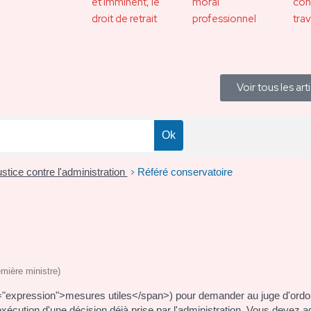
et imminent, le
moral
con
droit de retrait
professionnel
trav
Voir tous les art
ustice contre l'administration
Référé conservatoire
>
emière ministre)
ss="expression">mesures utiles</span>) pour demander au juge d'ord
écution d'une décision déjà prise par l'administration. Vous devez ad