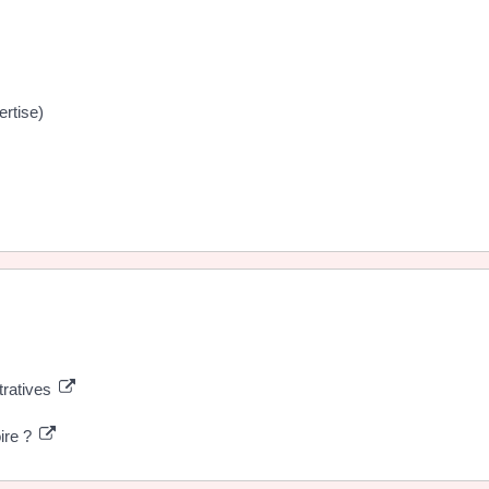
ertise)
tratives
oire ?