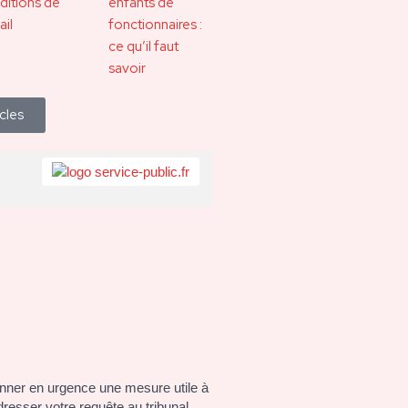
ditions de
enfants de
ail
fonctionnaires :
ce qu’il faut
savoir
icles
onner en urgence une mesure utile à
resser votre requête au tribunal