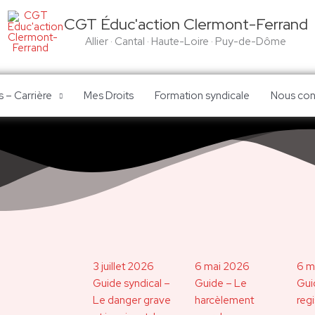
CGT Éduc'action Clermont-Ferrand
Allier · Cantal · Haute-Loire · Puy-de-Dôme
 – Carrière
Mes Droits
Formation syndicale
Nous con
3 juillet 2026
6 mai 2026
6 m
Guide syndical –
Guide – Le
Gui
Le danger grave
harcèlement
regi