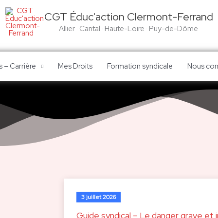
CGT Éduc'action Clermont-Ferrand
Allier · Cantal · Haute-Loire · Puy-de-Dôme
 – Carrière
Mes Droits
Formation syndicale
Nous con
3 juillet 2026
Guide syndical – Le danger grave et i