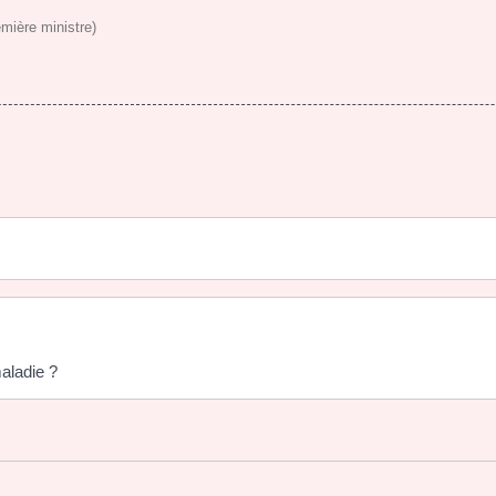
emière ministre)
maladie ?