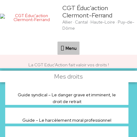
Aller
Menu
CGT Éduc'action
au
Clermont-Ferrand
contenu
Allier · Cantal · Haute-Loire · Puy-de-
Dôme
Menu
La CGT Educ'Action fait valoir vos droits !
Mes droits
3 juillet 2026
Guide syndical – Le danger grave et imminent, le
droit de retrait
6 mai 2026
Guide – Le harcèlement moral professionnel
6 mai 2026