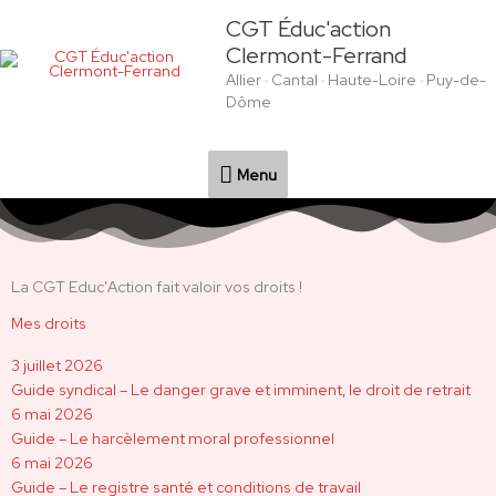
Aller
Menu
CGT Éduc'action
au
Clermont-Ferrand
contenu
Allier · Cantal · Haute-Loire · Puy-de-
Dôme
Menu
La CGT Educ'Action fait valoir vos droits !
Mes droits
3 juillet 2026
Guide syndical – Le danger grave et imminent, le droit de retrait
6 mai 2026
Guide – Le harcèlement moral professionnel
6 mai 2026
Guide – Le registre santé et conditions de travail