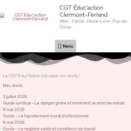
Aller
Menu
CGT Éduc'action
au
Clermont-Ferrand
contenu
Allier · Cantal · Haute-Loire · Puy-de-
Dôme
Menu
La CGT Educ'Action fait valoir vos droits !
Mes droits
3 juillet 2026
Guide syndical – Le danger grave et imminent, le droit de retrait
6 mai 2026
Guide – Le harcèlement moral professionnel
6 mai 2026
Guide – Le registre santé et conditions de travail