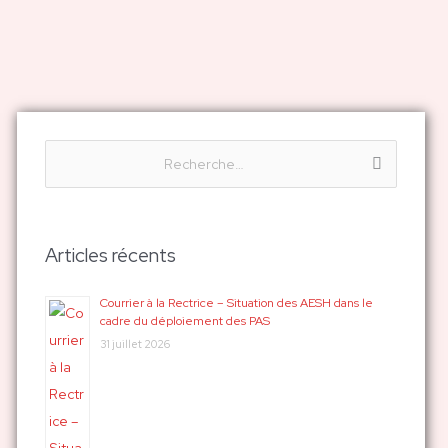
R
e
c
h
Articles récents
e
r
Courrier à la Rectrice – Situation des AESH dans le
cadre du déploiement des PAS
c
31 juillet 2026
h
e
r