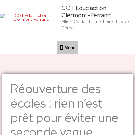
Aller
Menu
CGT Éduc'action
au
Clermont-Ferrand
contenu
Allier · Cantal · Haute-Loire · Puy-de-
Dôme
Menu
Réouverture des
écoles : rien n’est
prêt pour éviter une
seconde vague