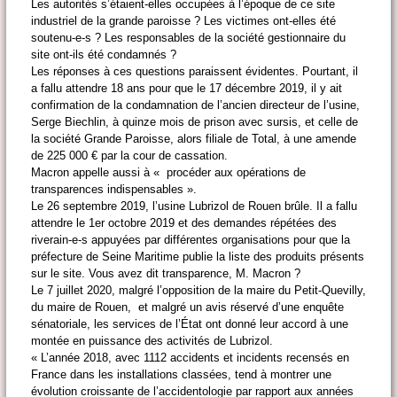
Les autorités s’étaient-elles occupées à l’époque de ce site
industriel de la grande paroisse ? Les victimes ont-elles été
soutenu-e-s ? Les responsables de la société gestionnaire du
site ont-ils été condamnés ?
Les réponses à ces questions paraissent évidentes. Pourtant, il
a fallu attendre 18 ans pour que le 17 décembre 2019, il y ait
confirmation de la condamnation de l’ancien directeur de l’usine,
Serge Biechlin, à quinze mois de prison avec sursis, et celle de
la société Grande Paroisse, alors filiale de Total, à une amende
de 225 000 € par la cour de cassation.
Macron appelle aussi à « procéder aux opérations de
transparences indispensables ».
Le 26 septembre 2019, l’usine Lubrizol de Rouen brûle. Il a fallu
attendre le 1er octobre 2019 et des demandes répétées des
riverain-e-s appuyées par différentes organisations pour que la
préfecture de Seine Maritime publie la liste des produits présents
sur le site. Vous avez dit transparence, M. Macron ?
Le 7 juillet 2020, malgré l’opposition de la maire du Petit-Quevilly,
du maire de Rouen, et malgré un avis réservé d’une enquête
sénatoriale, les services de l’État ont donné leur accord à une
montée en puissance des activités de Lubrizol.
« L’année 2018, avec 1112 accidents et incidents recensés en
France dans les installations classées, tend à montrer une
évolution croissante de l’accidentologie par rapport aux années