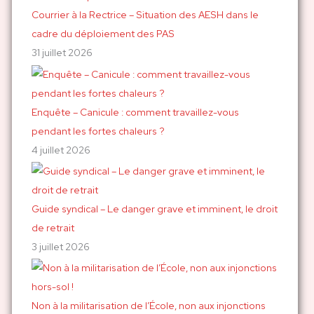
h
Courrier à la Rectrice – Situation des AESH dans le
e
cadre du déploiement des PAS
r
31 juillet 2026
:
Enquête – Canicule : comment travaillez-vous
pendant les fortes chaleurs ?
4 juillet 2026
Guide syndical – Le danger grave et imminent, le droit
de retrait
3 juillet 2026
Non à la militarisation de l’École, non aux injonctions