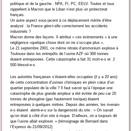
politique et de la gauche : NPA, FI, PC, EELV. Toutes et tous
rappellent à Macron que le Liban n’est plus un protectorat
français.
Un autre aspect sous-jacent à ce déplacement mérite d’être
analysé : la France gère-t-elle correctement les accidents
industriels ?
Macron donne des leçons. Il attribut « ces évènements » à une
négligence «quelque chose dont on ne s’occupe plus ».
Le 21 septembre 2001, ce même nitrate d’ammonium explose à
Toulouse dans les entrepôts de l’usine AZF où 300 tonnes
étaient entreposées. Cette catastrophe a fait 31 mort-e-s et 2
500 blessé-e-s.
Les autorités françaises s’étaient-elles occupées (il y a 20 ans)
de cette concentration d’usines chimiques en plein cœur d’un
quartier populaire de la ville ? Il faut savoir qu’à l’époque une
catastrophe de plus grande ampleur a été évitée de peu car 20
tonnes de phosgène (gaz hautement toxique) étaient
entreposées à quelques mètres. Depuis des années, les riverain-
e-s étaient alerté-e-s sur la dangerosité du site : « On savait
qu’on était à côté d’un site à risque. D’ailleurs, on a toujours dit
que l’usine allait exploser. »
(témoignage d
e Bernard dans
l’Express du 21/09/2012).