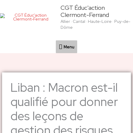
Aller
Menu
CGT Éduc'action
au
Clermont-Ferrand
contenu
Allier · Cantal · Haute-Loire · Puy-de-
Dôme
Menu
Liban : Macron est-il
qualifié pour donner
des leçons de
gestion des risques