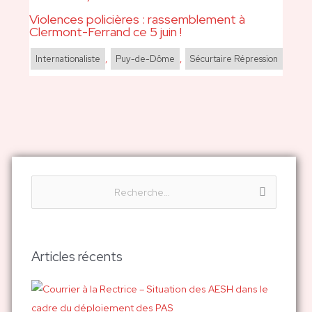
Violences policières : rassemblement à
Clermont-Ferrand ce 5 juin !
Internationaliste
,
Puy-de-Dôme
,
Sécurtaire Répression
R
e
c
h
Articles récents
e
r
c