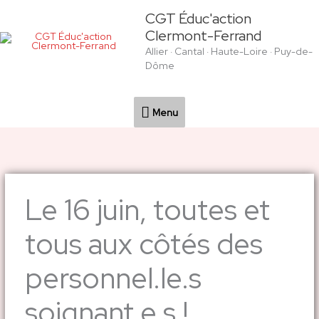
Aller
Menu
CGT Éduc'action
au
Clermont-Ferrand
contenu
Allier · Cantal · Haute-Loire · Puy-de-
Dôme
Menu
Le 16 juin, toutes et
tous aux côtés des
personnel.le.s
soignant.e.s !