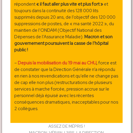
répondent
« il faut aller plus vite et plus fort »
et
toujours dans la continuité des 128 000 lits
supprimés depuis 20 ans, de l’objectif des 120 000
suppressions de postes, de « ma santé 2022 », du
maintien de l’ONDAM (Objectif National des
Dépenses de l’Assurance Maladie).
Macron et son
gouvernement poursuivent la casse de l’hôpital
public !
–
Depuis la mobilisation du 19 mai au CHU
,
force est
de constater que la Direction Générale n’a répondu
en rien à nos revendications et qu’elle ne change pas
de cap elle non plus (restructurations de plusieurs
services à marche forcée, pression accrue sur le
personnel déjà épuisé avec les récentes
conséquences dramatiques, inacceptables pour nos
2 collègues.
ASSEZ DE MÉPRIS !
MACRON, VÉRAN, L’ARS, LA DIRECTION