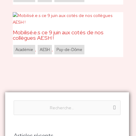
Mobilisé.e.s ce 9 juin aux cotés de nos
collègues AESH !
Académie
,
AESH
,
Puy-de-Dôme
R
e
c
h
Articles récents