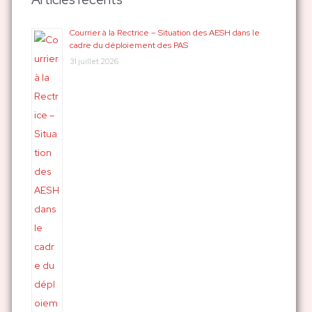
e
r
Courrier à la Rectrice – Situation des AESH dans le
cadre du déploiement des PAS
c
31 juillet 2026
h
e
r
: