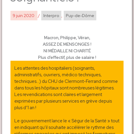
9 juin 2020
/
Interpro
,
Puy-de-Dôme
Macron, Philippe, Véran,
ASSEZ DE MENSONGES !
NI MÉDAILLE NI CHARITÉ
Plus d’effectif, plus de salaire !
Les attentes des hospitaliers (soignants,
administratifs, ouvriers, médico techniques,
techniques…) du CHU de Clermont-Ferrand comme
dans tous les hôpitaux sont nombreuses légitimes.
Les revendications sont claires et largement
exprimées par plusieurs services en grève depuis
plus d’1 an !
Le gouvernement lance le « Ségur de la Santé » tout
en indiquant qu’il souhaite accélérer le rythme des
réformes engagées qui ont imposé les fermetures