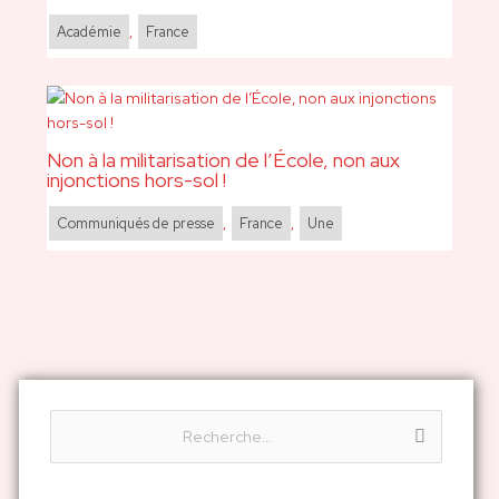
Académie
,
France
Non à la militarisation de l’École, non aux
injonctions hors-sol !
Communiqués de presse
,
France
,
Une
R
e