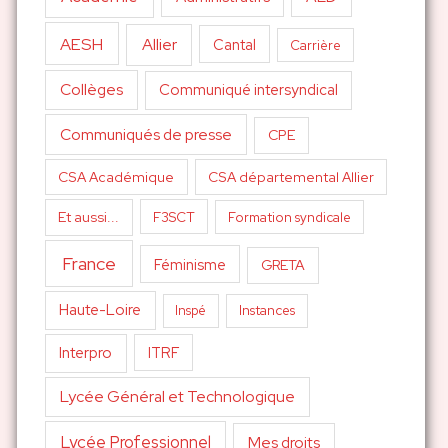
AESH
Allier
Cantal
Carrière
Collèges
Communiqué intersyndical
Communiqués de presse
CPE
CSA Académique
CSA départemental Allier
Et aussi...
F3SCT
Formation syndicale
France
Féminisme
GRETA
Haute-Loire
Inspé
Instances
Interpro
ITRF
Lycée Général et Technologique
Lycée Professionnel
Mes droits