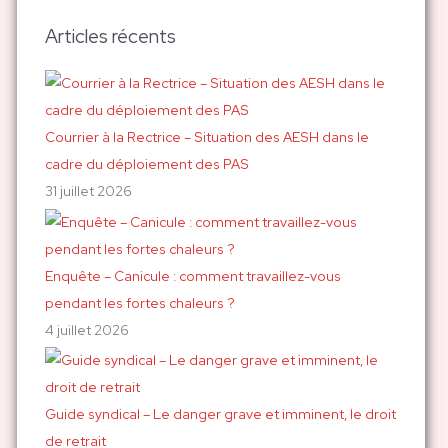
c
h
Articles récents
e
r
c
h
Courrier à la Rectrice – Situation des AESH dans le
e
cadre du déploiement des PAS
r
31 juillet 2026
:
Enquête – Canicule : comment travaillez-vous
pendant les fortes chaleurs ?
4 juillet 2026
Guide syndical – Le danger grave et imminent, le droit
de retrait