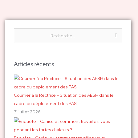
R
e
c
h
Articles récents
e
r
c
h
Courrier à la Rectrice – Situation des AESH dans le
e
cadre du déploiement des PAS
r
31 juillet 2026
:
Enquête – Canicule : comment travaillez-vous