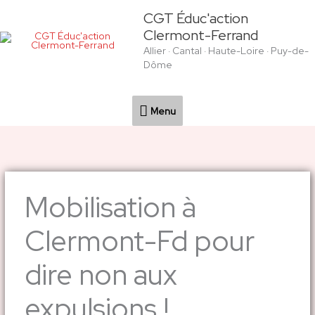
Aller
Menu
CGT Éduc'action
au
Clermont-Ferrand
contenu
Allier · Cantal · Haute-Loire · Puy-de-
Dôme
Menu
Mobilisation à
Clermont-Fd pour
dire non aux
expulsions !