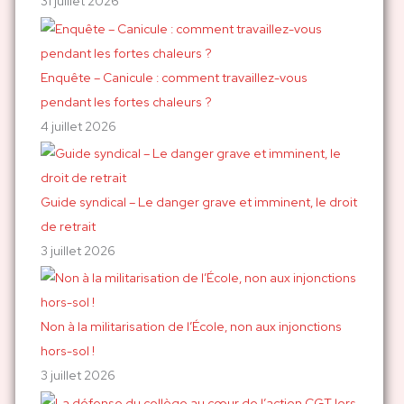
r
31 juillet 2026
:
Enquête – Canicule : comment travaillez-vous
pendant les fortes chaleurs ?
4 juillet 2026
Guide syndical – Le danger grave et imminent, le droit
de retrait
3 juillet 2026
Non à la militarisation de l’École, non aux injonctions
hors-sol !
3 juillet 2026