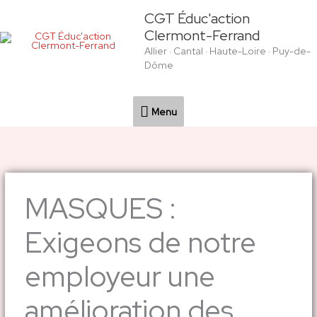
Aller
Menu
CGT Éduc'action
au
Clermont-Ferrand
contenu
Allier · Cantal · Haute-Loire · Puy-de-
Dôme
Menu
MASQUES :
Exigeons de notre
employeur une
amélioration des