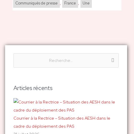
Communiqués de presse
,
France
,
Une
R
e
c
h
Articles récents
e
r
c
h
Courrier à la Rectrice – Situation des AESH dans le
e
cadre du déploiement des PAS