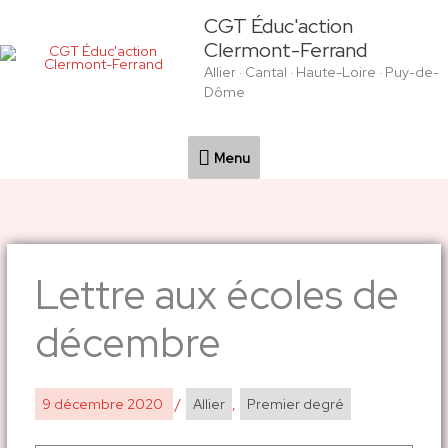
Aller
Menu
CGT Éduc'action
au
Clermont-Ferrand
contenu
Allier · Cantal · Haute-Loire · Puy-de-
Dôme
Menu
Lettre aux écoles de
décembre
9 décembre 2020
/
Allier
,
Premier degré