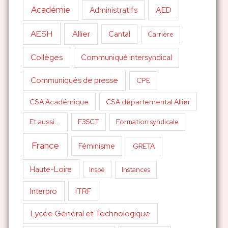
Académie
AED
Administratifs
AESH
Allier
Cantal
Carrière
Collèges
Communiqué intersyndical
Communiqués de presse
CPE
CSA Académique
CSA départemental Allier
Et aussi...
F3SCT
Formation syndicale
France
Féminisme
GRETA
Haute-Loire
Inspé
Instances
Interpro
ITRF
Lycée Général et Technologique