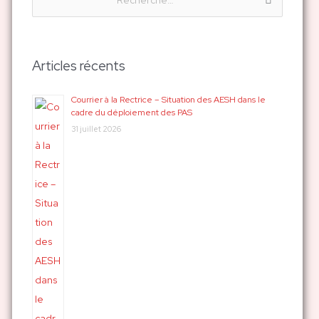
R
e
c
h
Articles récents
e
r
Courrier à la Rectrice – Situation des AESH dans le
cadre du déploiement des PAS
c
31 juillet 2026
h
e
r
: