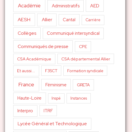
Académie
AED
Administratifs
AESH
Allier
Cantal
Carrière
Collèges
Communiqué intersyndical
Communiqués de presse
CPE
CSA Académique
CSA départemental Allier
Et aussi...
F3SCT
Formation syndicale
France
Féminisme
GRETA
Haute-Loire
Inspé
Instances
Interpro
ITRF
Lycée Général et Technologique