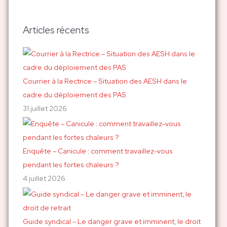
c
h
Articles récents
e
r
c
h
Courrier à la Rectrice – Situation des AESH dans le
e
cadre du déploiement des PAS
r
31 juillet 2026
:
Enquête – Canicule : comment travaillez-vous
pendant les fortes chaleurs ?
4 juillet 2026
Guide syndical – Le danger grave et imminent, le droit