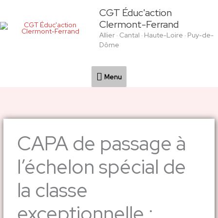
Aller
Menu
CGT Éduc'action
au
Clermont-Ferrand
contenu
Allier · Cantal · Haute-Loire · Puy-de-
Dôme
Menu
CAPA de passage à
l’échelon spécial de
la classe
exceptionnelle :