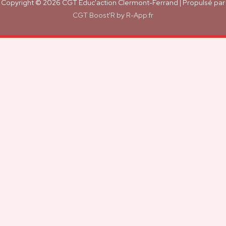
Copyright © 2026
CGT Éduc'action Clermont-Ferrand
| Propulsé par
CGT Boost'R by R-App.fr