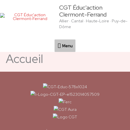
Aller
Menu
CGT Éduc'action
au
Clermont-Ferrand
contenu
Allier · Cantal · Haute-Loire · Puy-de-
Dôme
Menu
Accueil